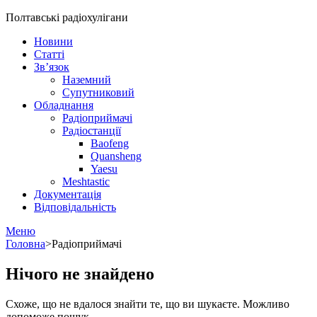
Полтавські радіохулігани
Новини
Статті
Зв’язок
Наземний
Супутниковий
Обладнання
Радіоприймачі
Радіостанції
Baofeng
Quansheng
Yaesu
Meshtastic
Документація
Відповідальність
Меню
Головна
>
Радіоприймачі
Нічого не знайдено
Схоже, що не вдалося знайти те, що ви шукаєте. Можливо
допоможе пошук.