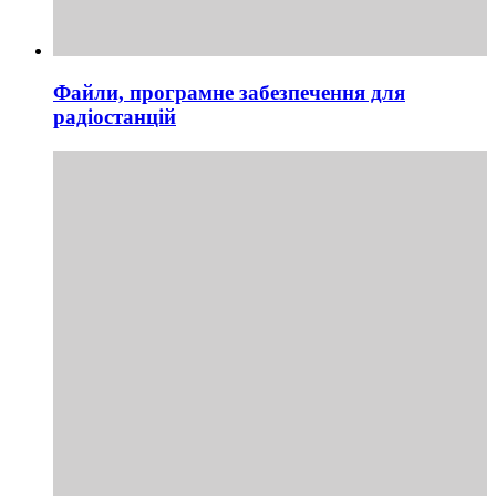
Файли, програмне забезпечення для
радіостанцій