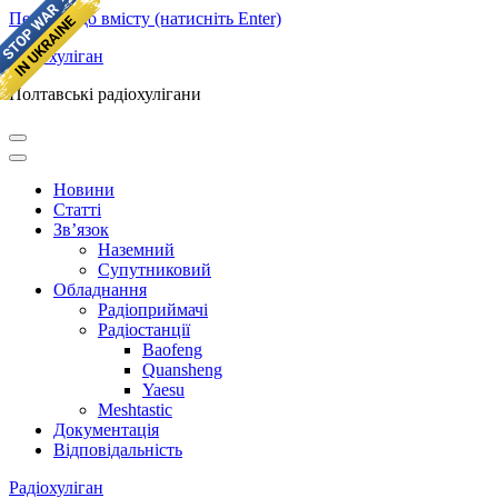
Перейти до вмісту (натисніть Enter)
Радіохуліган
Полтавські радіохулігани
Новини
Статті
Зв’язок
Наземний
Супутниковий
Обладнання
Радіоприймачі
Радіостанції
Baofeng
Quansheng
Yaesu
Meshtastic
Документація
Відповідальність
Радіохуліган